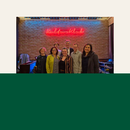
Auf dem Foto: Der Grüne 
Ortsvorstand Frauenland mit MdL 
Sanne Kurz. V.l.: Maria Regina Glück, 
Barbara Lehrieder, Elias Heimann, 
MdL Sanne Kurz, Notger Carl, 