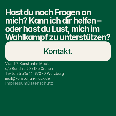
Konstantin Mack, Molina Klingler. 
Fotograf: Daniel Salzinger.
Hast du noch Fragen an 
mich? Kann ich dir helfen – 
Mehr Aktuelles
oder hast du Lust, mich im 
Wahlkampf zu unterstützen?
Kontakt.
V.i.s.d.P. Konstantin Mack
c/o Bündnis 90 / Die Grünen 
Textorstraße 14, 97070 Würzburg
mail@konstantin-mack.de
Impressum
Datenschutz